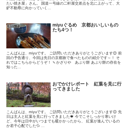
たい焼き屋」さん。 国道一号線の二軒屋交差点を北に上がって、大
鈩不動尊に向かっていく...
miyuぐるめ 京都おいしいもの
旅行レポ
たち4つ！
こんばんは、miyuです。 ご訪問いただきありがとうございます😊 前
回の予告通り、今回は先日の京都旅で食べたものの紹介です～！ そ
れではこちらからどうぞ！ 🍡かざりや あぶり餅 あぶり餅の存在を
知った...
おでかけレポート 紅葉を見に行
旅行レポ
ってきました
こんばんは、miyuです。 ご訪問いただきありがとうございます😊 先
日は主人と紅葉を見に行ってきました🍁 今でこそしっかり寒いけ
ど、今年は日中がいつまでも暖かかったから、 紅葉が進んでいるの
か若干心配でした💦 ...