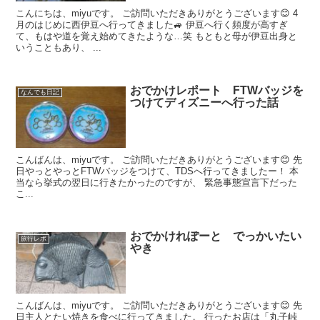
こんにちは、miyuです。 ご訪問いただきありがとうございます😊 4
月のはじめに西伊豆へ行ってきました🚙 伊豆へ行く頻度が高すぎ
て、もはや道を覚え始めてきたような…笑 もともと母が伊豆出身と
いうこともあり、 ...
おでかけレポート FTWバッジを
なんでも日記
つけてディズニーへ行った話
こんばんは、miyuです。 ご訪問いただきありがとうございます😊 先
日やっとやっとFTWバッジをつけて、TDSへ行ってきましたー！ 本
当なら挙式の翌日に行きたかったのですが、 緊急事態宣言下だった
こ...
おでかけれぽーと でっかいたい
旅行レポ
やき
こんばんは、miyuです。 ご訪問いただきありがとうございます😊 先
日主人とたい焼きを食べに行ってきました。 行ったお店は「丸子峠