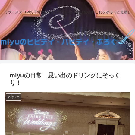
ミラコスタFTWの準備から式後までのレポや日々のあれこれをゆるっと更新し
ていきます。
miyuの日常 思い出のドリンクにそっく
り！
旅行レポ