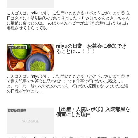
こんばんは、miyuです。 ご訪問いただきありがとうございます😊 先
日は久々に！幼馴染3人で集まりました～❣ みほちゃんときーちゃん
に最後に会ったのは、 みほちゃんベビーが生まれた時におうちにお
邪魔させてもらって以...
miyuの日常 お茶会に参加でき
なんでも日記
ることに…！！！
こんばんは、miyuです。 ご訪問いただきありがとうございます😊 さ
て過去記事でお茶会に誘われた！ でも仕事で行けない…残念…！
と、わーわー騒いでいたのですが、 行けない原因となっていた会議
の日程がずれまし...
【出産・入院レポ①】入院部屋を
なんでも日記
個室にした理由