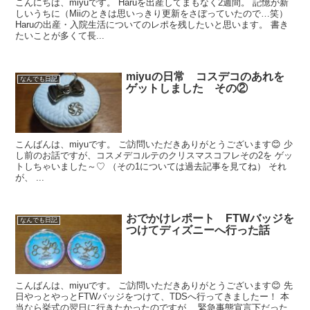
こんにちは、miyuです。 Haruを出産してまもなく2週間。 記憶が新
しいうちに（Miiのときは思いっきり更新をさぼっていたので…笑）
Haruの出産・入院生活についてのレポを残したいと思います。 書き
たいことが多くて長...
miyuの日常 コスデコのあれを
なんでも日記
ゲットしました その②
こんばんは、miyuです。 ご訪問いただきありがとうございます😊 少
し前のお話ですが、コスメデコルテのクリスマスコフレその2を ゲッ
トしちゃいました～♡ （その1については過去記事を見てね） それ
が、 ...
おでかけレポート FTWバッジを
なんでも日記
つけてディズニーへ行った話
こんばんは、miyuです。 ご訪問いただきありがとうございます😊 先
日やっとやっとFTWバッジをつけて、TDSへ行ってきましたー！ 本
当なら挙式の翌日に行きたかったのですが、 緊急事態宣言下だった