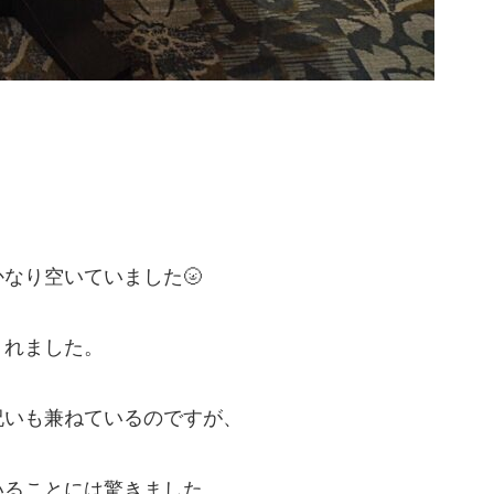
、
なり空いていました🌝
くれました。
祝いも兼ねているのですが、
いることには驚きました。