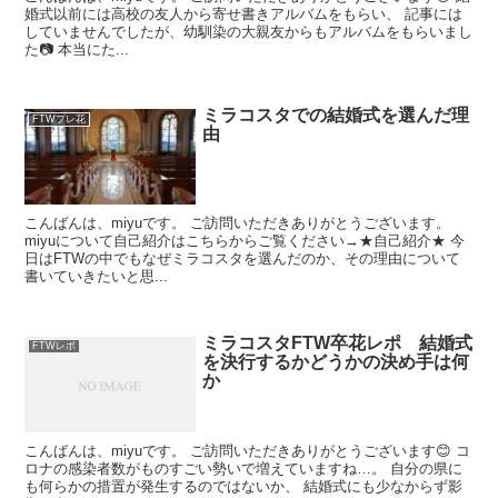
婚式以前には高校の友人から寄せ書きアルバムをもらい、 記事には
していませんでしたが、幼馴染の大親友からもアルバムをもらいまし
た📷 本当にた...
ミラコスタでの結婚式を選んだ理
FTWプレ花
由
こんばんは、miyuです。 ご訪問いただきありがとうございます。
miyuについて自己紹介はこちらからご覧ください→★自己紹介★ 今
日はFTWの中でもなぜミラコスタを選んだのか、その理由について
書いていきたいと思...
ミラコスタFTW卒花レポ 結婚式
FTWレポ
を決行するかどうかの決め手は何
か
こんばんは、miyuです。 ご訪問いただきありがとうございます😊 コ
ロナの感染者数がものすごい勢いで増えていますね…。 自分の県に
も何らかの措置が発生するのではないか、 結婚式にも少なからず影