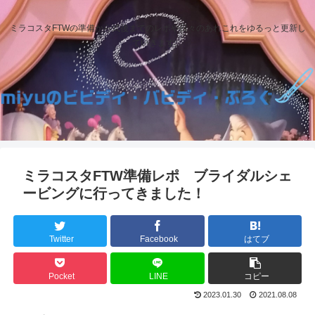
ミラコスタFTWの準備から式後までのレポや日々のあれこれをゆるっと更新し
ていきます。
ミラコスタFTW準備レポ ブライダルシェ
ービングに行ってきました！
Twitter
Facebook
はてブ
Pocket
LINE
コピー
2023.01.30
2021.08.08