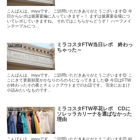
こんばんは、miyuです。 ご訪問いただきありがとうございます😊 今
日からレポは披露宴編に入っていきます～！ まずは披露宴会場につ
いてレポしていきますね。 それではこちらからどうぞ！ ハーフメイ
ンテーブルにつ...
ミラコスタFTW当日レポ 終わっ
FTWレポ
ちゃった～
こんばんは、miyuです。 ご訪問いただきありがとうございます😊 こ
こにきて更新頻度がかなりのろのろになってきました😅 今日はFTW
が終わったその夜とチェックアウトまでのお話です。 完全におまけ
小話みたいなものです...
ミラコスタFTW卒花レポ CDに
FTWレポ
ソレッラカリーナを選ばなかった
理由
こんばんは、miyuです。 ご訪問いただきありがとうございます😊 結