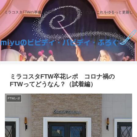
ミラコスタFTWの準備から式後までのレポや日々のあれこれをゆるっと更新し
ていきます。
ミラコスタFTW卒花レポ コロナ禍の
FTWってどうなん？（試着編）
FTWレポ