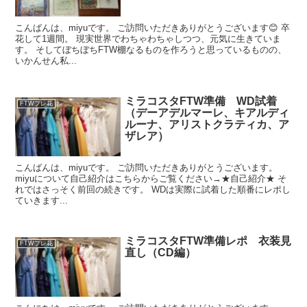
こんばんは、miyuです。 ご訪問いただきありがとうございます😊 卒
花して1週間。 現実世界でわちゃわちゃしつつ、元気に生きていま
す。 そしてぼちぼちFTW棚なるものを作ろうと思っているものの、
いかんせん私...
ミラコスタFTW準備 WD試着
FTWプレ花
（デーアデルマーレ、キアルディ
ルーナ、アリストクラティカ、ア
ザレア）
こんばんは、miyuです。 ご訪問いただきありがとうございます。
miyuについて自己紹介はこちらからご覧ください→★自己紹介★ そ
れではさっそく前回の続きです。 WDは実際に試着した順番にレポし
ていきます...
ミラコスタFTW準備レポ 衣装見
FTWプレ花
直し（CD編）