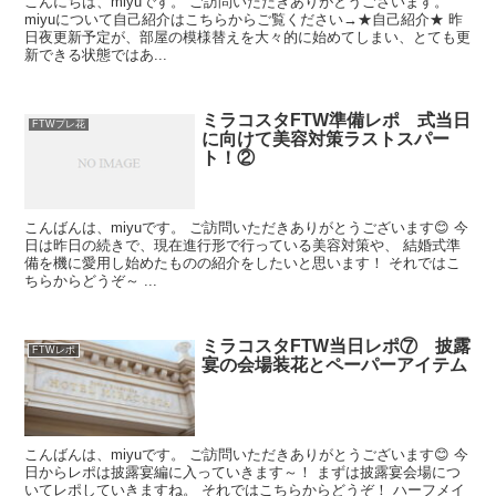
こんにちは、miyuです。 ご訪問いただきありがとうございます。
miyuについて自己紹介はこちらからご覧ください→★自己紹介★ 昨
日夜更新予定が、部屋の模様替えを大々的に始めてしまい、とても更
新できる状態ではあ...
ミラコスタFTW準備レポ 式当日
FTWプレ花
に向けて美容対策ラストスパー
ト！②
こんばんは、miyuです。 ご訪問いただきありがとうございます😊 今
日は昨日の続きで、現在進行形で行っている美容対策や、 結婚式準
備を機に愛用し始めたものの紹介をしたいと思います！ それではこ
ちらからどうぞ～ ...
ミラコスタFTW当日レポ⑦ 披露
FTWレポ
宴の会場装花とペーパーアイテム
こんばんは、miyuです。 ご訪問いただきありがとうございます😊 今
日からレポは披露宴編に入っていきます～！ まずは披露宴会場につ
いてレポしていきますね。 それではこちらからどうぞ！ ハーフメイ