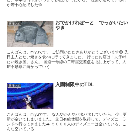
か若干心配でした💦 ...
おでかけれぽーと でっかいたい
旅行レポ
やき
こんばんは、miyuです。 ご訪問いただきありがとうございます😊 先
日主人とたい焼きを食べに行ってきました。 行ったお店は「丸子峠
たい焼き屋」さん。 国道一号線の二軒屋交差点を北に上がって、大
鈩不動尊に向かっていく...
入園制限中のTDL
旅行レポ
こんばんは、miyuです。 なんやかんやバタバタしていたら、少し更
新が空いてしまいました。 先日有給休暇を取得して、ディズニーラ
ンドへ行ってきました🚙 ５０００人のディズニーは空いている。こ
んな空いている...