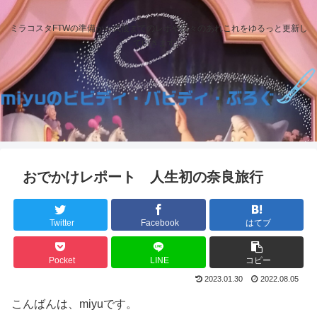
ミラコスタFTWの準備から式後までのレポや日々のあれこれをゆるっと更新し
ていきます。
おでかけレポート 人生初の奈良旅行
Twitter
Facebook
はてブ
Pocket
LINE
コピー
2023.01.30
2022.08.05
こんばんは、miyuです。