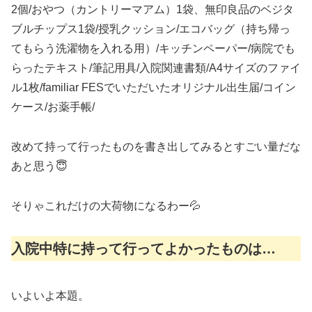
2個/おやつ（カントリーマアム）1袋、無印良品のベジタ
ブルチップス1袋/授乳クッション/エコバッグ（持ち帰っ
てもらう洗濯物を入れる用）/キッチンペーパー/病院でも
らったテキスト/筆記用具/入院関連書類/A4サイズのファイ
ル1枚/familiar FESでいただいたオリジナル出生届/コイン
ケース/お薬手帳/
改めて持って行ったものを書き出してみるとすごい量だな
あと思う😇
そりゃこれだけの大荷物になるわー💦
入院中特に持って行ってよかったものは…
いよいよ本題。