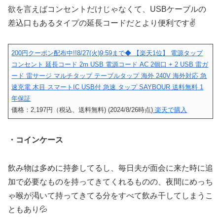
欲を言えばコンセントだけじゃなくて、USBケーブルの
差込口もあるタイプの延長コードだとより便利です✌
200円クーポン配布中!!8/27(火)9:59まで◆ 【楽天1位】 電源タップ
コンセント 延長コード 2m USB 電源コード AC 2個口 + 2 USB 雷ガ
ード 雷サージ マルチタップ テーブルタップ 海外 240V 海外対応 急
速充電 木目 スマートIC USB付 急速 タップ SAYBOUR 送料無料 1
年保証
価格：2,197円（税込、送料無料) (2024/8/26時点)
楽天で購入
・コインケース
飲み物は多めに持参してるし、毎日夫が面会に来た時に追
加で必要なものを持ってきてくれるものの、夜間にめっち
ゃ喉が渇いて持ってきてる分をすべて飲み干してしまうこ
ともあり💦