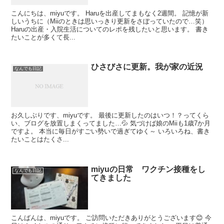
こんにちは、miyuです。 Haruを出産してまもなく2週間。 記憶が新
しいうちに（Miiのときは思いっきり更新をさぼっていたので…笑）
Haruの出産・入院生活についてのレポを残したいと思います。 書き
たいことが多くて長...
ひさびさに更新。我が家の近況
なんでも日記
お久しぶりです、miyuです。 最後に更新したのはいつ！？ってくら
い、ブログを放置しまくってました…💦 気づけば娘のMiiも1歳7か月
ですよ。 本当に毎日がすごい勢いで過ぎてゆく～ いろいろね、書き
たいことはたくさ...
miyuの日常 ワクチン接種をし
なんでも日記
てきました
こんばんは、miyuです。 ご訪問いただきありがとうございます😊 今