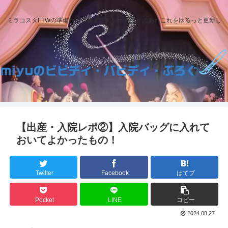
ミラコスタFTWの準備から式後までのレポや日々のあれこれをゆるっと更新し
ていきます。
【出産・入院レポ②】入院バッグに入れて
おいてよかったもの！
Twitter
Facebook
はてブ
Pocket
LINE
コピー
2024.08.27