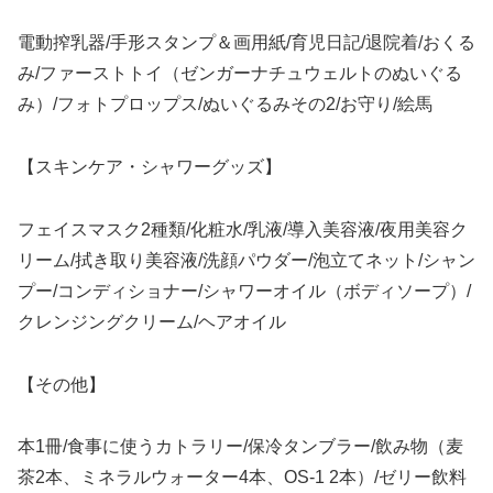
電動搾乳器/手形スタンプ＆画用紙/育児日記/退院着/おくる
み/ファーストトイ（ゼンガーナチュウェルトのぬいぐる
み）/フォトプロップス/ぬいぐるみその2/お守り/絵馬
【スキンケア・シャワーグッズ】
フェイスマスク2種類/化粧水/乳液/導入美容液/夜用美容ク
リーム/拭き取り美容液/洗顔パウダー/泡立てネット/シャン
プー/コンディショナー/シャワーオイル（ボディソープ）/
クレンジングクリーム/ヘアオイル
【その他】
本1冊/食事に使うカトラリー/保冷タンブラー/飲み物（麦
茶2本、ミネラルウォーター4本、OS-1 2本）/ゼリー飲料