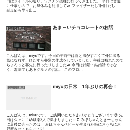
日はタイトルの通り、ワクチン接種に行ってきました。 平日は普通
に仕事なので、お昼休みを利用して🚙 ファイザーだし1回目だし、
副反応も早々出...
あま～いチョコレートのお話
なんでも日記
こんばんは、miyuです。今日の午前中は雨と風がすごくて外に出る
気になれず、ひたすら書類の作成をしていました。午後は晴れたので
ちょろっと客先に行ったりしました🚙 今日は婚活・結婚話ではな
く、趣味でもあるグルメのお話。 このブロ...
miyuの日常 1年ぶりの再会！
なんでも日記
こんばんは、miyuです。 ご訪問いただきありがとうございます😊 先
日は久々に！幼馴染3人で集まりました～❣ みほちゃんときーちゃん
に最後に会ったのは、 みほちゃんベビーが生まれた時におうちにお
邪魔させてもらって以...